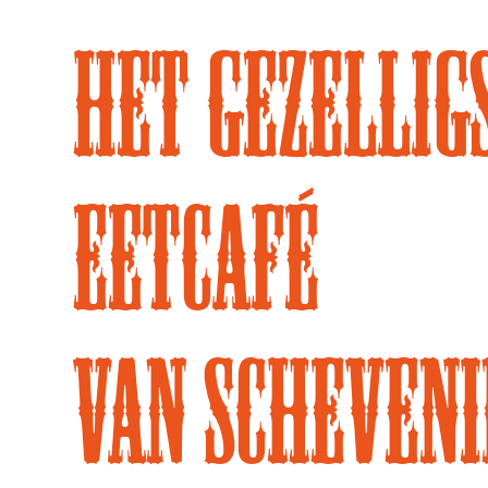
het gezellig
eetcafé
van Scheveni