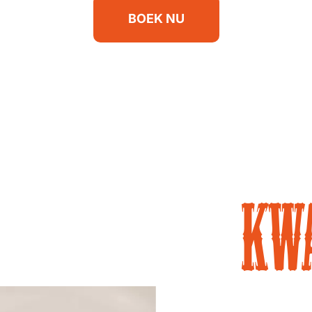
BOEK NU
kwa