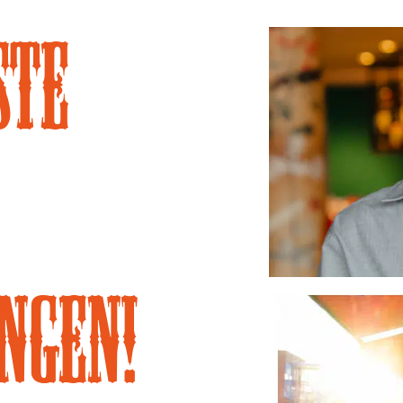
ste
ngen!