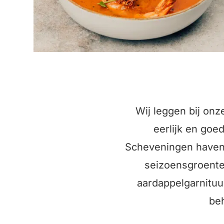
Wij leggen bij on
eerlijk en goed
Scheveningen haven 
seizoensgroenten
aardappelgarnituur
beh